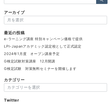
索：
アーカイブ
ア
ー
カ
最近の投稿
イ
e-ラーニング講座 特別キャンペーン価格で提供
ブ
LPI-Japanアカデミック認定校として正式認定
2024年1月度 オープン講座予定
G検定試験対策講座 12月開講
G検定試験 対策無料セミナーを開催します
カテゴリー
カ
テ
ゴ
Twitter
リ
ー