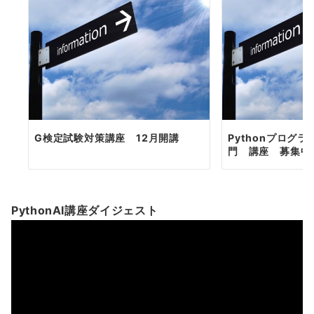
G検定試験対策講座 12月開講
Pythonプログ
門 講座 募集中
PythonAI講座ダイジェスト
動
画
プ
レ
ー
ヤ