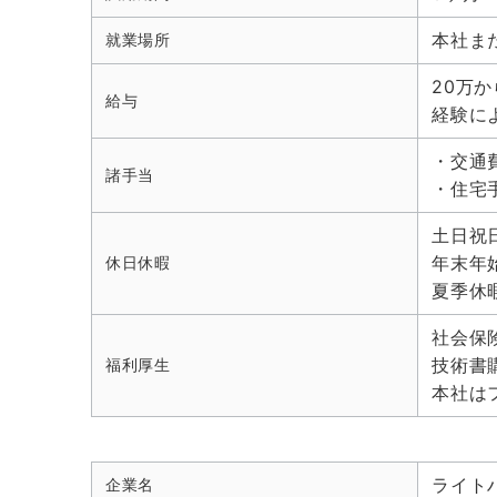
本社ま
就業場所
20万か
給与
経験に
・交通
諸手当
・住宅
土日祝
年末年
休日休暇
夏季休
社会保
技術書
福利厚生
本社は
ライト
企業名