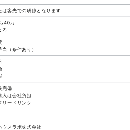
たは客先での研修となります
ら40万
よる
費
手当（条件あり）
日
始
暇
険完備
購入は会社負担
フリードリンク
ハウスラボ株式会社