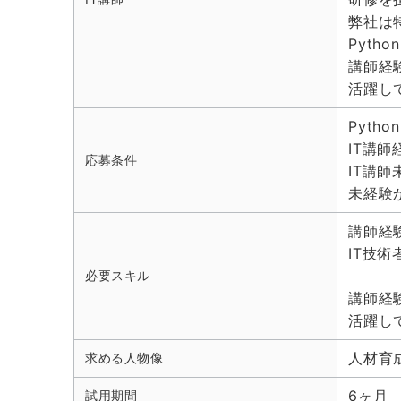
弊社は
Pyth
講師経
活躍し
Pyth
IT講
応募条件
IT講
未経験
講師経
IT技
必要スキル
講師経
活躍し
人材育
求める人物像
6ヶ月
試用期間