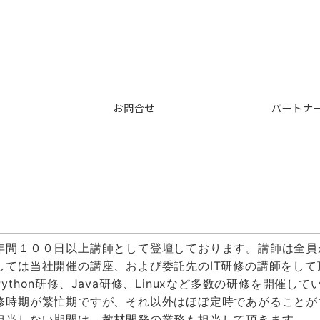
お問合せ
パートナ
年間１００日以上講師として登壇しております。講師は全員
しては当社開催の講座、および委託先のIT研修の講師をして
ython研修、Java研修、Linuxなど多数の研修を開催
修時期が繁忙期ですが、それ以外はほぼ定時であがることが
担当しない期間は、教材開発の業務も担当して頂きます。