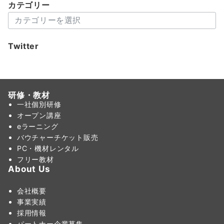
カテゴリー
カ
テ
ゴ
Twitter
リ
ー
研修・教材
一社個別研修
オープン講座
eラーニング
バウチャーチケット販売
PC・機材レンタル
フリー教材
About Us
会社概要
事業実績
採用情報
パートナー企業募集