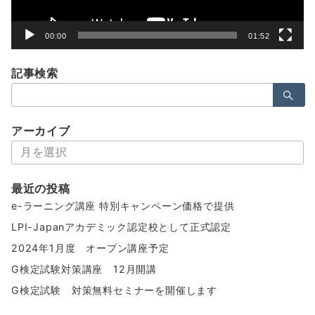
00:00
01:52
記事検索
検
索：
アーカイブ
ア
ー
カ
最近の投稿
イ
e-ラーニング講座 特別キャンペーン価格で提供
ブ
LPI-Japanアカデミック認定校として正式認定
2024年1月度 オープン講座予定
G検定試験対策講座 12月開講
G検定試験 対策無料セミナーを開催します