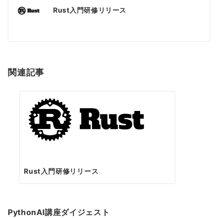
投
Rust入門研修リリース
稿
ナ
ビ
ゲ
関連記事
ー
シ
ョ
ン
Rust入門研修リリース
PythonAI講座ダイジェスト