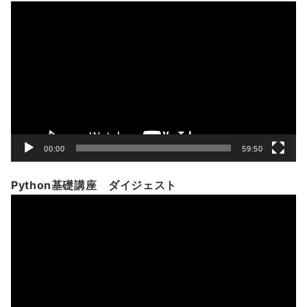
動
画
プ
レ
ー
ヤ
ー
00:00
59:50
Python基礎講座 ダイジェスト
動
画
プ
レ
ー
ヤ
ー