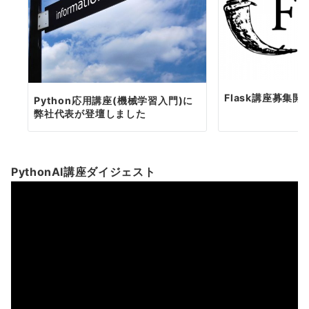
Flask講座募集
Python応用講座(機械学習入門)に
弊社代表が登壇しました
PythonAI講座ダイジェスト
動
画
プ
レ
ー
ヤ
ー