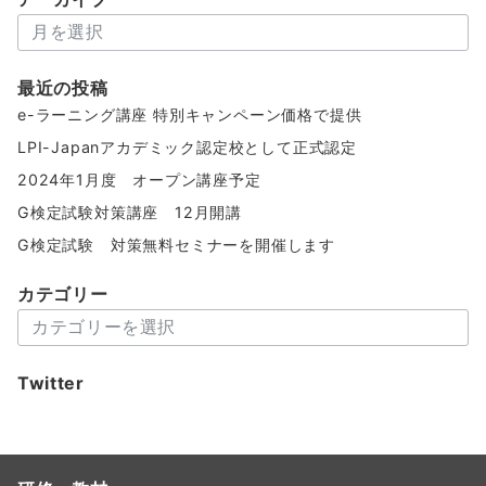
ア
ー
カ
最近の投稿
イ
e-ラーニング講座 特別キャンペーン価格で提供
ブ
LPI-Japanアカデミック認定校として正式認定
2024年1月度 オープン講座予定
G検定試験対策講座 12月開講
G検定試験 対策無料セミナーを開催します
カテゴリー
カ
テ
ゴ
Twitter
リ
ー