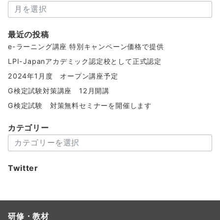
ア
ー
カ
最近の投稿
イ
e-ラーニング講座 特別キャンペーン価格で提供
ブ
LPI-Japanアカデミック認定校として正式認定
2024年1月度 オープン講座予定
G検定試験対策講座 12月開講
G検定試験 対策無料セミナーを開催します
カテゴリー
カ
テ
ゴ
Twitter
リ
ー
研修・教材