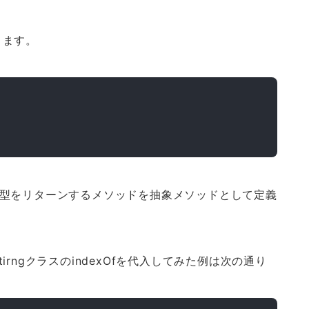
ります。
int型をリターンするメソッドを抽象メソッドとして定義
rngクラスのindexOfを代入してみた例は次の通り