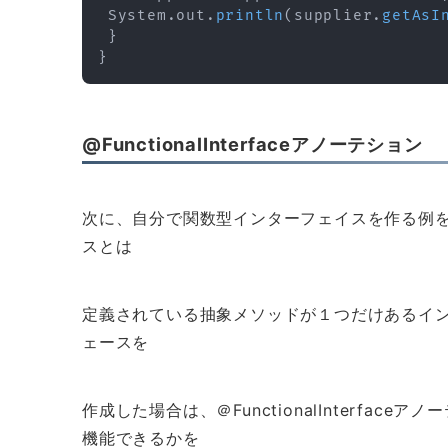
System
.
out
.
println
(
supplier
.
getAsI
}
}
@FunctionalInterfaceアノーテション
次に、自分で関数型インターフェイスを作る例
スとは
定義されている抽象メソッドが１つだけあるイ
ェースを
作成した場合は、＠FunctionalInterfa
機能できるかを