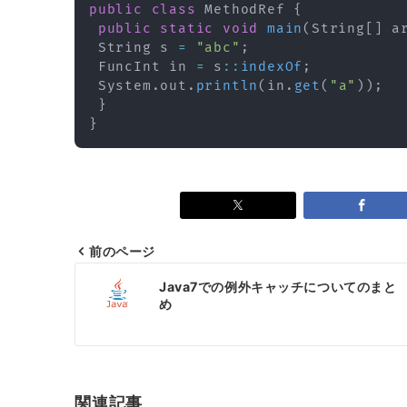
public
class
MethodRef
{
public
static
void
main
(
String
[
]
 a
String
 s 
=
"abc"
;
FuncInt
 in 
=
 s
::
indexOf
;
System
.
out
.
println
(
in
.
get
(
"a"
)
)
;
}
}
前のページ
投
Java7での例外キャッチについてのまと
稿
め
ナ
ビ
ゲ
関連記事