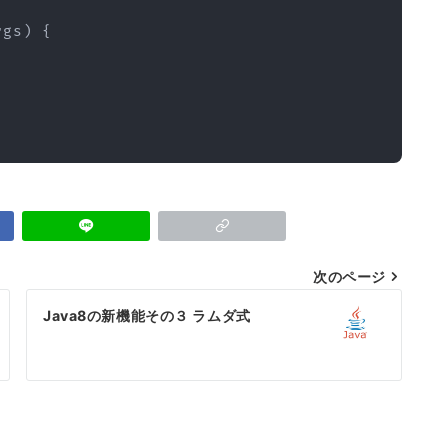
rgs
)
{
次のページ
Java8の新機能その３ ラムダ式