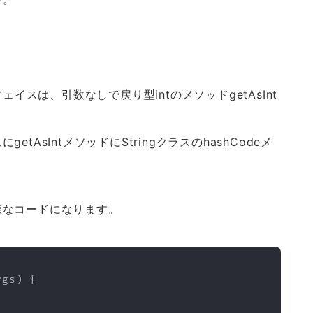
ーフェイスは、引数なしで戻り型intのメソッドgetAsInt
AsIntメソッドにStringクラスのhashCodeメ
様なコードになります。
rgs
)
{
;