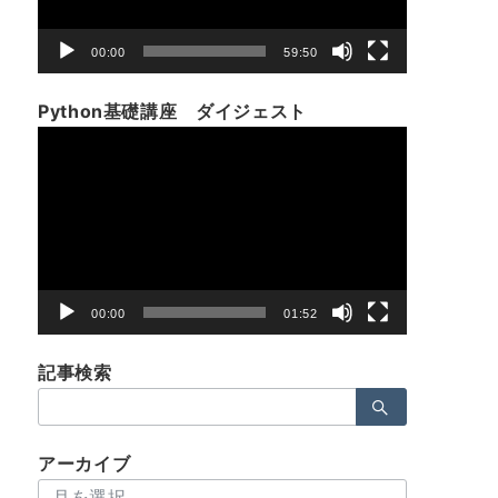
ー
00:00
59:50
Python基礎講座 ダイジェスト
動
画
プ
レ
ー
ヤ
ー
00:00
01:52
記事検索
検
索：
アーカイブ
ア