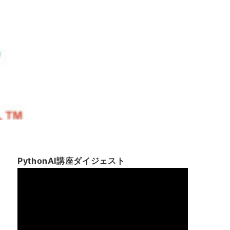
PythonAI講座ダイジェスト
動
画
プ
レ
ー
ヤ