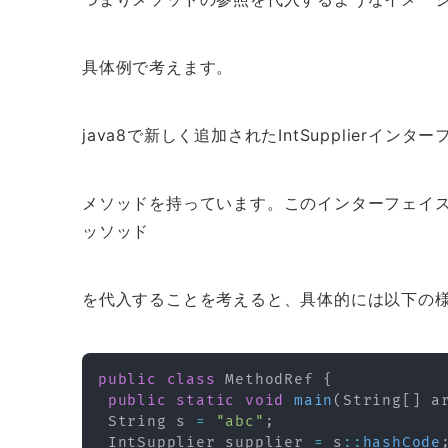
具体例で考えます。
java8で新しく追加されたIntSupplierインタ
メソッドを持っています。このインターフェイスにget
ッソッド
を代入することを考えると、具体的には以下の
public
class
MethodRef
{
public
static
void
main
(
String
[
]
 a
String
 s 
=
"abc"
;
IntSupplier
 supplier 
=
 s
::
hashCode