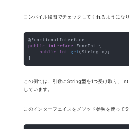
コンパイル段階でチェックしてくれるようにな
@FunctionalInterface
public
interface
FuncInt
{
public
int
get
(
String
 x
)
;
}
この例では、引数にString型を1つ受け取り、
しています。
このインターフェイスをメソッド参照を使ってSti