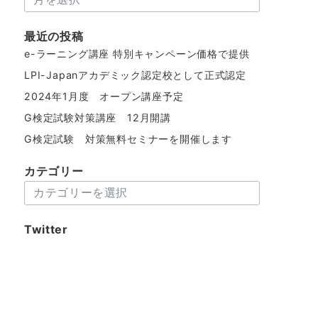
ー
カ
最近の投稿
イ
e-ラーニング講座 特別キャンペーン価格で提供
ブ
LPI-Japanアカデミック認定校として正式認定
2024年1月度 オープン講座予定
G検定試験対策講座 12月開講
G検定試験 対策無料セミナーを開催します
カテゴリー
カ
テ
ゴ
Twitter
リ
ー