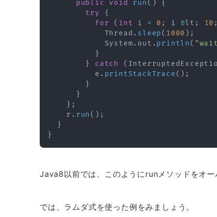
public
void
run
(
)
{
try
{
for
(
int
 i 
=
0
;
 i 
&
lt
;
10
Thread
.
sleep
(
1000
)
;
System
.
out
.
println
(
"wai
}
}
catch
(
InterruptedExcepti
          e
.
printStackTrace
(
)
;
}
}
}
;
    r
.
run
(
)
;
}
}
Java8以前では、このようにrunメソッドを
では、ラムダ式を使った例をみましょう。