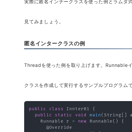
実際に匿名インナークラスを使った例とラムダ
見てみましょう。
匿名インタークラスの例
Threadを使った例を取り上げます。Runnab
クラスを作成して実行するサンプルプログラム
public
class
Innter01
{
public
static
void
main
(
String
[
]
 
Runnable
 r 
=
new
Runnable
(
)
{
@Override