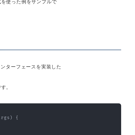
式を使った例をサンプルで
leインターフェースを実装した
です。
args
)
{