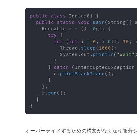
public
class
Innter01
{
public
static
void
main
(
String
[
]
 
Runnable
 r 
=
(
)
-
&
gt
;
{
try
{
for
(
int
 i 
=
0
;
 i 
&
lt
;
10
;
 
Thread
.
sleep
(
1000
)
;
System
.
out
.
println
(
"wait"
}
}
catch
(
InterruptedException
        e
.
printStackTrace
(
)
;
}
}
;
    r
.
run
(
)
;
}
}
オーバーライドするための構文がなくなり随分