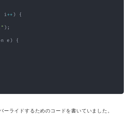
;
 i
++
)
{
t"
)
;
on
 e
)
{
オーバーライドするためのコードを書いていました。