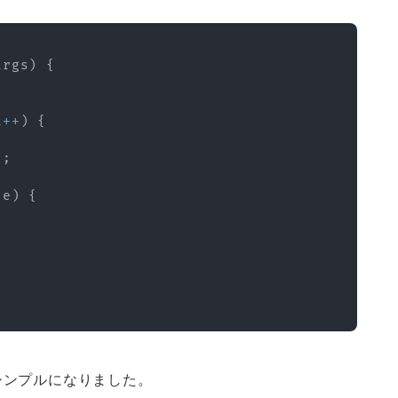
args
)
{
i
++
)
{
)
;
 e
)
{
シンプルになりました。