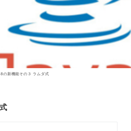
va8の新機能その３ ラムダ式
ダ式