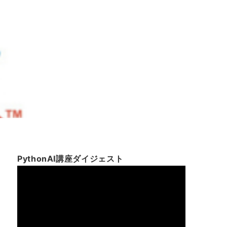
PythonAI講座ダイジェスト
動
画
プ
レ
ー
ヤ