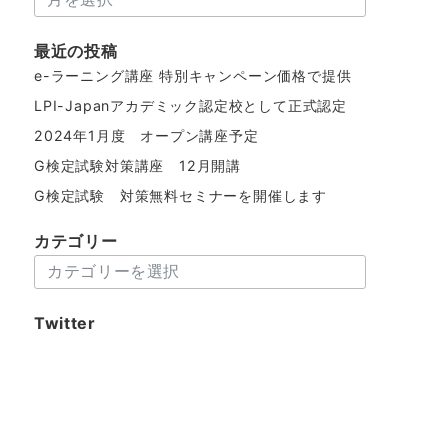
ー
カ
最近の投稿
イ
e-ラーニング講座 特別キャンペーン価格で提供
ブ
LPI-Japanアカデミック認定校として正式認定
2024年1月度 オープン講座予定
G検定試験対策講座 12月開講
G検定試験 対策無料セミナーを開催します
カテゴリー
カ
テ
ゴ
Twitter
リ
ー