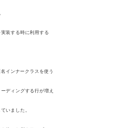
。
を実装する時に利用する
匿名インナークラスを使う
コーディングする行が増え
していました。