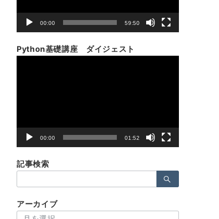
ー
00:00
59:50
Python基礎講座 ダイジェスト
動
画
プ
レ
ー
ヤ
ー
00:00
01:52
記事検索
検
索：
アーカイブ
ア