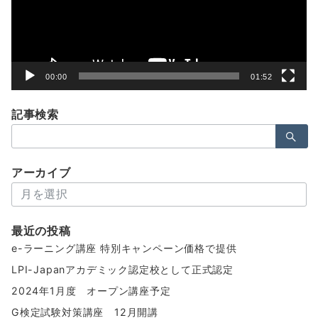
ヤ
ー
00:00
01:52
記事検索
検
索：
アーカイブ
ア
ー
カ
最近の投稿
イ
e-ラーニング講座 特別キャンペーン価格で提供
ブ
LPI-Japanアカデミック認定校として正式認定
2024年1月度 オープン講座予定
G検定試験対策講座 12月開講