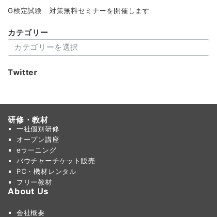
G検定試験 対策無料セミナーを開催します
カテゴリー
カ
テ
ゴ
Twitter
リ
ー
研修・教材
一社個別研修
オープン講座
eラーニング
バウチャーチケット販売
PC・機材レンタル
フリー教材
About Us
会社概要