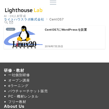
AI・DX人材育成
ライトハウスラボ株式会社
CentOS7
Linux
CentOS7にWordPressを設置
2016年7月25日
研修・教材
一社個別研修
オープン講座
eラーニング
バウチャーチケット販売
PC・機材レンタル
フリー教材
About Us