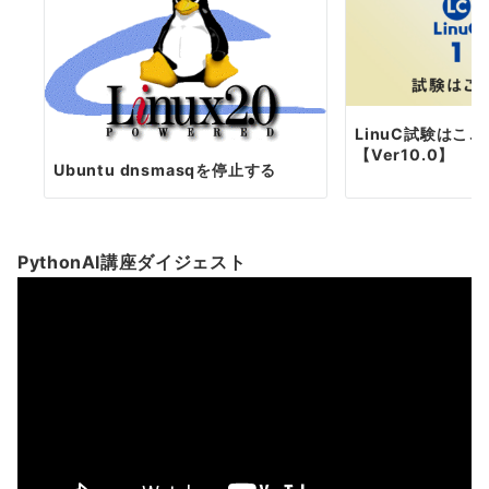
LinuC試験はこ
【Ver10.0】
Ubuntu dnsmasqを停止する
PythonAI講座ダイジェスト
動
画
プ
レ
ー
ヤ
ー