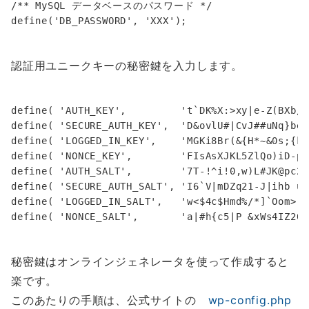
/** MySQL データベースのパスワード */

認証用ユニークキーの秘密鍵を入力します。
define( 'AUTH_KEY',         't`DK%X:>xy|e-Z(BXb/f
define( 'SECURE_AUTH_KEY',  'D&ovlU#|CvJ##uNq}bel
define( 'LOGGED_IN_KEY',    'MGKi8Br(&{H*~&0s;{k0
define( 'NONCE_KEY',        'FIsAsXJKL5ZlQo)iD-pt
define( 'AUTH_SALT',        '7T-!^i!0,w)L#JK@pc2{
define( 'SECURE_AUTH_SALT', 'I6`V|mDZq21-J|ihb u^
define( 'LOGGED_IN_SALT',   'w<$4c$Hmd%/*]`Oom>(h
秘密鍵はオンラインジェネレータを使って作成すると
楽です。
このあたりの手順は、公式サイトの
wp-config.php