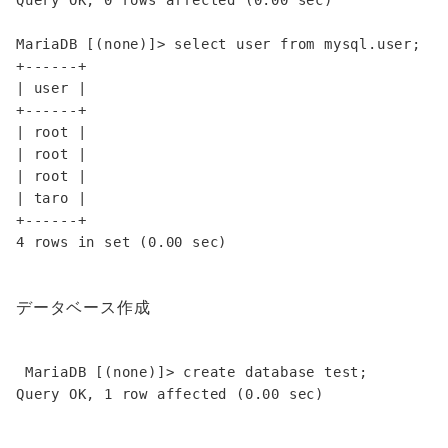
Query OK, 0 rows affected (0.00 sec)

MariaDB [(none)]> select user from mysql.user;

+------+

| user |

+------+

| root |

| root |

| root |

| taro |

+------+

データベース作成
 MariaDB [(none)]> create database test;
