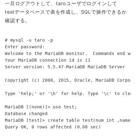
一旦ログアウトして、taroユーザでログインして
testデータベースで表を作成し、SQLで操作できるか
確認する。
# mysql -u taro -p

Enter password: 

Welcome to the MariaDB monitor.  Commands end wit
Your MariaDB connection id is 11

Server version: 5.5.47-MariaDB MariaDB Server

Copyright (c) 2000, 2015, Oracle, MariaDB Corpora
Type 'help;' or '\h' for help. Type '\c' to clear
MariaDB [(none)]> use test;

Database changed

MariaDB [test]> create table test(num int ,name v
Query OK, 0 rows affected (0.08 sec)
