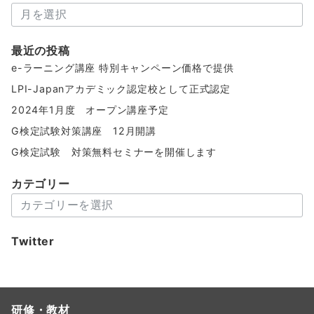
ア
ー
カ
最近の投稿
イ
e-ラーニング講座 特別キャンペーン価格で提供
ブ
LPI-Japanアカデミック認定校として正式認定
2024年1月度 オープン講座予定
G検定試験対策講座 12月開講
G検定試験 対策無料セミナーを開催します
カテゴリー
カ
テ
ゴ
Twitter
リ
ー
研修・教材