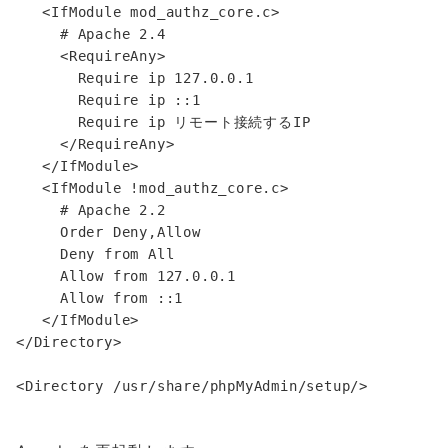
   <IfModule mod_authz_core.c>

     # Apache 2.4

     <RequireAny>

       Require ip 127.0.0.1

       Require ip ::1

       Require ip リモート接続するIP

     </RequireAny>

   </IfModule>

   <IfModule !mod_authz_core.c>

     # Apache 2.2

     Order Deny,Allow

     Deny from All

     Allow from 127.0.0.1

     Allow from ::1

   </IfModule>

</Directory>
