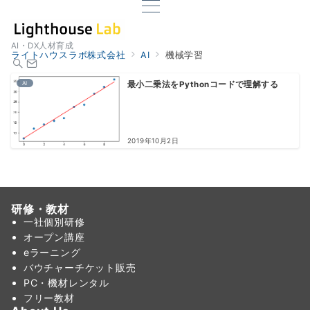
AI・DX人材育成
ライトハウスラボ株式会社
AI
機械学習
AI
最小二乗法をPythonコードで理解する
2019年10月2日
研修・教材
一社個別研修
オープン講座
eラーニング
バウチャーチケット販売
PC・機材レンタル
フリー教材