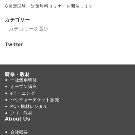
G検定試験 対策無料セミナーを開催します
カテゴリー
カ
テ
ゴ
Twitter
リ
ー
研修・教材
一社個別研修
オープン講座
eラーニング
バウチャーチケット販売
PC・機材レンタル
フリー教材
About Us
会社概要