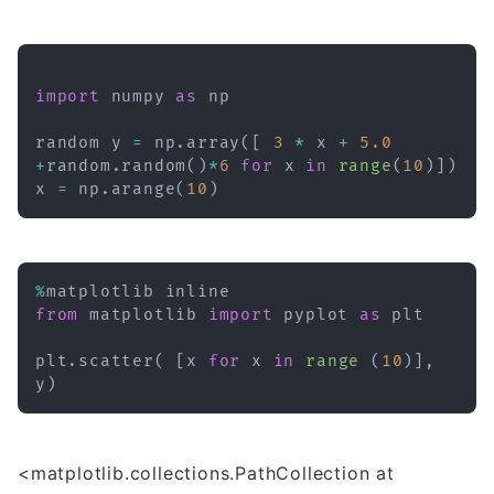
import
 numpy 
as
 np

random y 
=
 np
.
array
(
[
3
*
 x 
+
5.0
+
random
.
random
(
)
*
6
for
 x 
in
range
(
10
)
]
)
x 
=
 np
.
arange
(
10
)
%
from
 matplotlib 
import
 pyplot 
as
 plt

plt
.
scatter
(
[
x 
for
 x 
in
range
(
10
)
]
,
y
)
<matplotlib.collections.PathCollection at