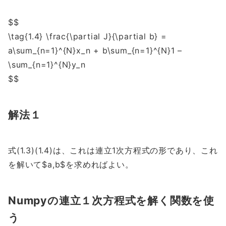
$$
\tag{1.4} \frac{\partial J}{\partial b} =
a\sum_{n=1}^{N}x_n + b\sum_{n=1}^{N}1 –
\sum_{n=1}^{N}y_n
$$
解法１
式(1.3)(1.4)は、これは連立1次方程式の形であり、これ
を解いて$a,b$を求めればよい。
Numpyの連立１次方程式を解く関数を使
う