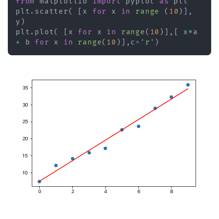
from
 matplotlib 
import
 pyplot 
as
 plt

plt
.
scatter
(
[
x 
for
 x 
in
range
(
10
)
]
,
y
)
plt
.
plot
(
[
x 
for
 x 
in
range
(
10
)
]
,
[
 x
*
a 
+
 b 
for
 x 
in
range
(
10
)
]
,
c
=
'r'
)