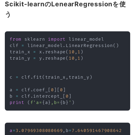
Scikit-learnのLenearRegressionを使
う
from
 sklearn 
import
 linear_model

clf 
=
 linear_model
.
LinearRegression
(
)
train_x 
=
 x
.
reshape
(
10
,
1
)
train_y 
=
 y
.
reshape
(
10
,
1
)
c 
=
 clf
.
fit
(
train_x
,
train_y
)
a 
=
 clf
.
coef_
[
0
]
[
0
]
b 
=
 clf
.
intercept_
[
0
]
print
(
f'a=
{
a
}
,b=
{
b
}
'
)
a
=
3.07969308080669
,b
=
7.640591467908642