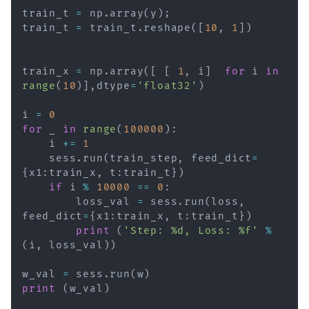
train_t 
=
 np
.
array
(
y
)
;
train_t 
=
 train_t
.
reshape
(
[
10
,
1
]
)
train_x 
=
 np
.
array
(
[
[
1
,
 i
]
for
 i 
in
range
(
10
)
]
,
dtype
=
'float32'
)
i 
=
0
for
 _ 
in
range
(
100000
)
:
    i 
+=
1
    sess
.
run
(
train_step
,
 feed_dict
=
{
x1
:
train_x
,
 t
:
train_t
}
)
if
 i 
%
10000
==
0
:
        loss_val 
=
 sess
.
run
(
loss
,
feed_dict
=
{
x1
:
train_x
,
 t
:
train_t
}
)
print
(
'Step: %d, Loss: %f'
%
(
i
,
 loss_val
)
)
w_val 
=
 sess
.
run
(
w
)
print
(
w_val
)