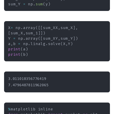
sum_Y 
=
 np
.
sum
(
y
)
X
=
 np
.
array
(
[
[
sum_XX
,
sum_X
]
,
[
sum_X
,
sum_1
]
]
)
Y 
=
 np
.
array
(
[
sum_XY
,
sum_Y
]
)
a
,
b 
=
 np
.
linalg
.
solve
(
X
,
Y
)
print
(
a
)
print
(
b
)
3.011018356776419

%