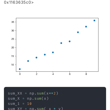
0x1163635c0>
sum_XX 
=
 np
.
sum
(
x
**
2
)
sum_X 
=
 np
.
sum
(
x
)
sum_1 
=
10
sum_XY 
=
 np
.
sum
(
 x 
*
 y
)