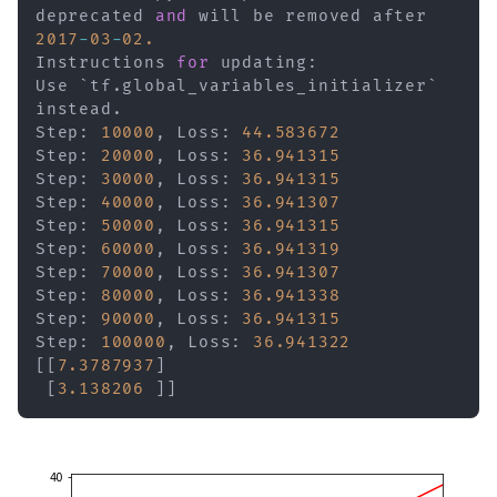
deprecated 
and
 will be removed after 
2017
-
03
-
02.
Instructions 
for
 updating
:
Use `tf
.
global_variables_initializer` 
instead
.
Step
:
10000
,
 Loss
:
44.583672
Step
:
20000
,
 Loss
:
36.941315
Step
:
30000
,
 Loss
:
36.941315
Step
:
40000
,
 Loss
:
36.941307
Step
:
50000
,
 Loss
:
36.941315
Step
:
60000
,
 Loss
:
36.941319
Step
:
70000
,
 Loss
:
36.941307
Step
:
80000
,
 Loss
:
36.941338
Step
:
90000
,
 Loss
:
36.941315
Step
:
100000
,
 Loss
:
36.941322
[
[
7.3787937
]
[
3.138206
]
]