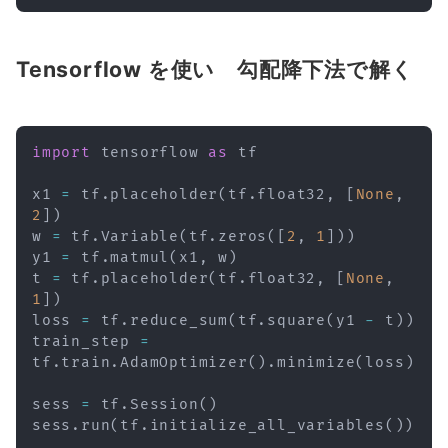
Tensorflow を使い 勾配降下法で解く
import
 tensorflow 
as
 tf

x1 
=
 tf
.
placeholder
(
tf
.
float32
,
[
None
,
2
]
)
w 
=
 tf
.
Variable
(
tf
.
zeros
(
[
2
,
1
]
)
)
y1 
=
 tf
.
matmul
(
x1
,
 w
)
t 
=
 tf
.
placeholder
(
tf
.
float32
,
[
None
,
1
]
)
loss 
=
 tf
.
reduce_sum
(
tf
.
square
(
y1 
-
 t
)
)
train_step 
=
tf
.
train
.
AdamOptimizer
(
)
.
minimize
(
loss
)
sess 
=
 tf
.
Session
(
)
sess
.
run
(
tf
.
initialize_all_variables
(
)
)