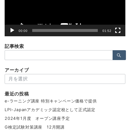
ヤ
ー
00:00
01:52
記事検索
検
索：
アーカイブ
ア
ー
カ
最近の投稿
イ
e-ラーニング講座 特別キャンペーン価格で提供
ブ
LPI-Japanアカデミック認定校として正式認定
2024年1月度 オープン講座予定
G検定試験対策講座 12月開講