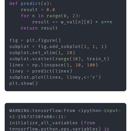
def
predict
(
x
)
:
    result 
=
0.0
for
 n 
in
range
(
0
,
2
)
:
        result 
+=
 w_val
[
n
]
[
0
]
*
 x
**
n

return
 result

fig 
=
 plt
.
figure
(
)
subplot 
=
 fig
.
add_subplot
(
1
,
1
,
1
)
subplot
.
set_xlim
(
1
,
10
)
subplot
.
scatter
(
range
(
10
)
,
 train_t
)
linex 
=
 np
.
linspace
(
1
,
10
,
100
)
liney 
=
 predict
(
linex
)
subplot
.
plot
(
linex
,
 liney
,
c
=
'r'
)
plt
.
show
(
)
WARNING
:
tensorflow
:
From 
<
ipython
-
input
-
42
-
15b73738fe80
>
:
11
:
initialize_all_variables 
(
from
tensorflow
.
python
.
ops
.
variables
)
is