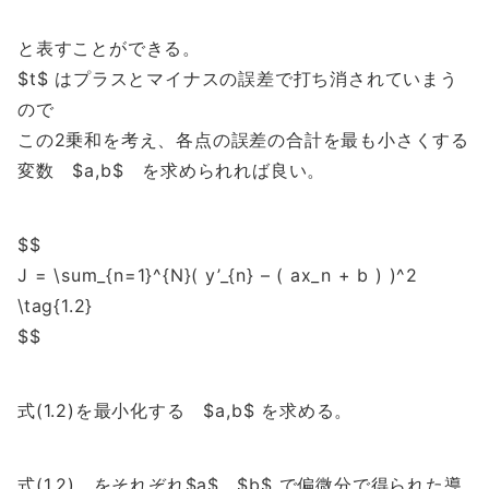
と表すことができる。
$t$ はプラスとマイナスの誤差で打ち消されていまう
ので
この2乗和を考え、各点の誤差の合計を最も小さくする
変数 $a,b$ を求められれば良い。
$$
J = \sum_{n=1}^{N}( y’_{n} – ( ax_n + b ) )^2
\tag{1.2}
$$
式(1.2)を最小化する $a,b$ を求める。
式(1.2) をそれぞれ$a$ , $b$ で偏微分で得られた導