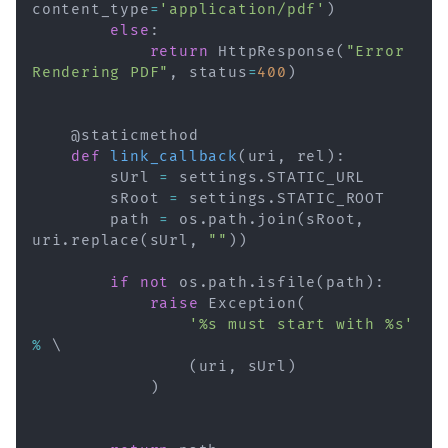
content_type
=
'application/pdf'
)
else
:
return
 HttpResponse
(
"Error 
Rendering PDF"
,
 status
=
400
)
@staticmethod
def
link_callback
(
uri
,
 rel
)
:
        sUrl 
=
 settings
.
STATIC_URL

        sRoot 
=
 settings
.
STATIC_ROOT

        path 
=
 os
.
path
.
join
(
sRoot
,
uri
.
replace
(
sUrl
,
""
)
)
if
not
 os
.
path
.
isfile
(
path
)
:
raise
 Exception
(
'%s must start with %s'
%
 \

(
uri
,
 sUrl
)
)