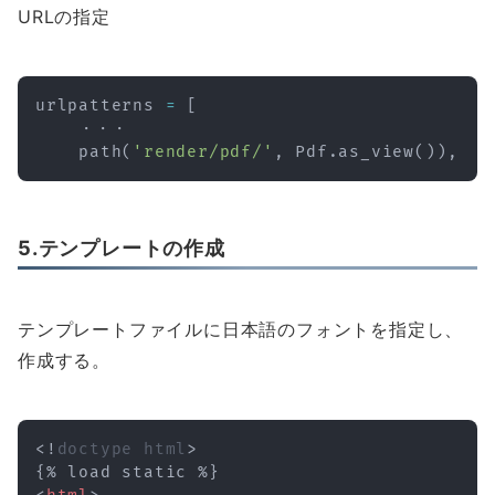
URLの指定
urlpatterns 
=
[
    ・・・

    path
(
'render/pdf/'
,
 Pdf
.
as_view
(
)
)
,
5.テンプレートの作成
テンプレートファイルに日本語のフォントを指定し、
作成する。
<!
doctype
html
>