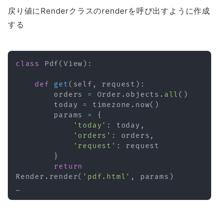
戻り値にRenderクラスのrenderを呼び出すように作成
する
class
Pdf
(
View
)
:
def
get
(
self
,
 request
)
:
        orders 
=
 Order
.
objects
.
all
(
)
        today 
=
 timezone
.
now
(
)
        params 
=
{
'today'
:
 today
,
'orders'
:
 orders
,
'request'
:
 request

}
return
Render
.
render
(
'pdf.html'
,
 params
)