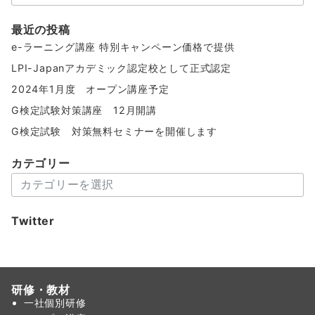
ー
カ
最近の投稿
イ
e-ラーニング講座 特別キャンペーン価格で提供
ブ
LPI-Japanアカデミック認定校として正式認定
2024年1月度 オープン講座予定
G検定試験対策講座 12月開講
G検定試験 対策無料セミナーを開催します
カテゴリー
カ
テ
ゴ
Twitter
リ
ー
研修・教材
一社個別研修