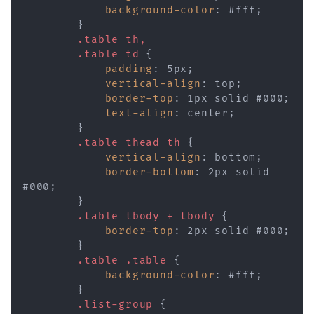
background-color
:
 #fff
;
}
.table th,

        .table td
{
padding
:
 5px
;
vertical-align
:
 top
;
border-top
:
 1px solid #000
;
text-align
:
 center
;
}
.table thead th
{
vertical-align
:
 bottom
;
border-bottom
:
 2px solid 
#000
;
}
.table tbody + tbody
{
border-top
:
 2px solid #000
;
}
.table .table
{
background-color
:
 #fff
;
}
.list-group
{