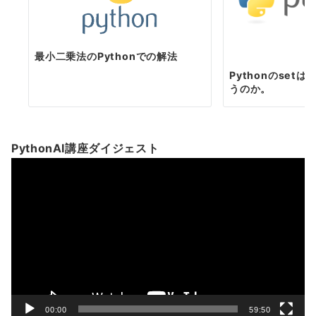
最小二乗法のPythonでの解法
Pythonのset
うのか。
PythonAI講座ダイジェスト
動
画
プ
レ
ー
ヤ
ー
00:00
59:50