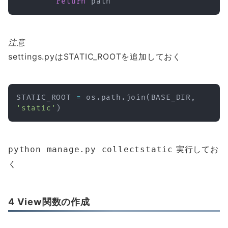
return
注意
settings.pyはSTATIC_ROOTを追加しておく
STATIC_ROOT 
=
 os
.
path
.
join
(
BASE_DIR
,
'static'
)
実行してお
python manage.py collectstatic
く
4 View関数の作成