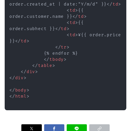
order.created_at | date:"Y/m/d" }}
</
td
>
<
td
>
{{ 
order.customer.name }}
</
td
>
<
td
>
{{ 
order.subhect }}
</
td
>
<
td
>
¥{{ order.price 
}}
</
td
>
</
tr
>
            {% endfor %}

</
tbody
>
</
table
>
</
div
>
</
div
>
</
body
>
</
html
>