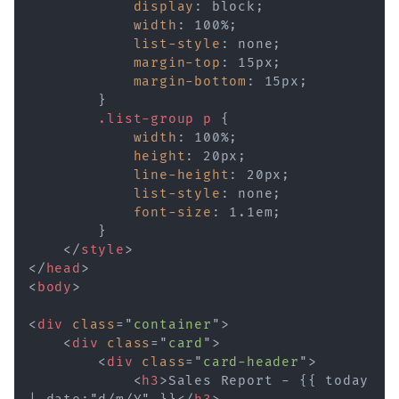
display
:
 block
;
width
:
 100%
;
list-style
:
 none
;
margin-top
:
 15px
;
margin-bottom
:
 15px
;
}
.list-group p
{
width
:
 100%
;
height
:
 20px
;
line-height
:
 20px
;
list-style
:
 none
;
font-size
:
 1.1em
;
}
</
style
>
</
head
>
<
body
>
<
div
class
=
"
container
"
>
<
div
class
=
"
card
"
>
<
div
class
=
"
card-header
"
>
<
h3
>
Sales Report - {{ today 