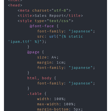
<
html
>
<
head
>
<
meta
charset
=
"
utf-8
"
>
<
title
>
Sales Report
</
title
>
<
style
type
=
"
text/css
"
>
@font-face
{
font-family
:
"japanese"
;
src
:
url
(
"{% static 
'ipam.ttf' %}"
)
;
}
@page
{
size
:
 A4
;
margin
:
 1cm
;
font-family
:
"japanese"
;
}
html, body
{
font-family
:
"japanese"
;
}
.table
{
width
:
 100%
;
max-width
:
 100%
;
margin-bottom
:
 5px
;