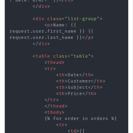
| date:"d/m/Y" }}
</
h3
>
</
div
>
<
div
class
=
"
list-group
"
>
<
p
>
Name: {{ 
request.user.first_name }} {{ 
request.user.last_name }}
</
p
>
</
div
>
<
table
class
=
"
table
"
>
<
thead
>
<
tr
>
<
th
>
Date
</
th
>
<
th
>
Customer
</
th
>
<
th
>
Subject
</
th
>
<
th
>
Price
</
th
>
</
tr
>
</
thead
>
<
tbody
>
            {% for order in orders %}

<
tr
>
<
td
>
{{ 