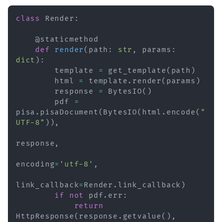
class
Render
:
@staticmethod
def
render
(
path
:
str
,
 params
:
dict
)
:
        template 
=
 get_template
(
path
)
        html 
=
 template
.
render
(
params
)
        response 
=
 BytesIO
(
)
        pdf 
=
pisa
.
pisaDocument
(
BytesIO
(
html
.
encode
(
"
UTF-8"
)
)
,
response
,
encoding
=
'utf-8'
,
link_callback
=
Render
.
link_callback
)
if
not
 pdf
.
err
:
return
HttpResponse
(
response
.
getvalue
(
)
,