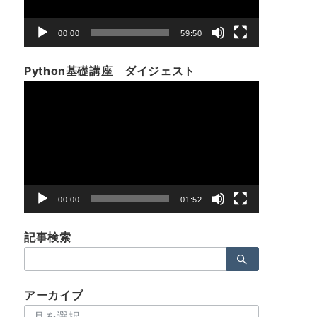
ー
00:00
59:50
Python基礎講座 ダイジェスト
動
画
プ
レ
ー
ヤ
ー
00:00
01:52
記事検索
検
索：
アーカイブ
ア