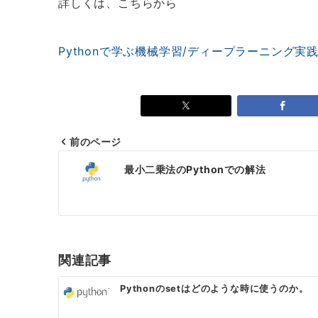
詳しくは、こちらから
Pythonで学ぶ機械学習/ディープラーニング実
前のページ
投
最小二乗法のPythonでの解法
稿
ナ
ビ
ゲ
関連記事
ー
Pythonのsetはどのような時に使うのか。
シ