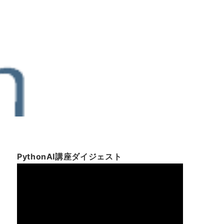
PythonAI講座ダイジェスト
動
画
プ
レ
ー
ヤ