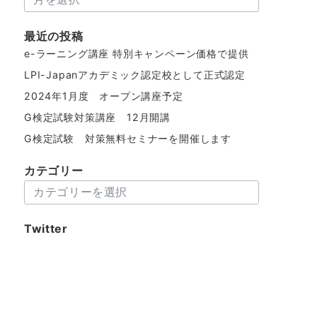
ー
カ
最近の投稿
イ
e-ラーニング講座 特別キャンペーン価格で提供
ブ
LPI-Japanアカデミック認定校として正式認定
2024年1月度 オープン講座予定
G検定試験対策講座 12月開講
G検定試験 対策無料セミナーを開催します
カテゴリー
カ
テ
ゴ
Twitter
リ
ー