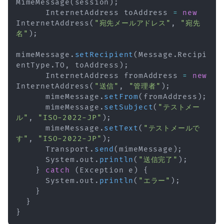
MimeMessage
(
session
)
;
InternetAddress
 toAddress 
=
new
InternetAddress
(
"宛先メールアドレス"
,
"宛先
名"
)
;
mimeMessage
.
setRecipient
(
Message
.
Recipi
entType
.
TO
,
 toAddress
)
;
InternetAddress
 fromAddress 
=
new
InternetAddress
(
"送信"
,
"管理者"
)
;
      mimeMessage
.
setFrom
(
fromAddress
)
;
      mimeMessage
.
setSubject
(
"テストメー
ル"
,
"ISO-2022-JP"
)
;
      mimeMessage
.
setText
(
"テストメールで
す"
,
"ISO-2022-JP"
)
;
Transport
.
send
(
mimeMessage
)
;
System
.
out
.
println
(
"送信完了"
)
;
}
catch
(
Exception
 e
)
{
System
.
out
.
println
(
"エラー"
)
;
}
}
}