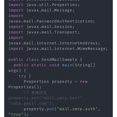
import
java
.
util
.
Properties
;
import
javax
.
mail
.
Message
;
import
javax
.
mail
.
PasswordAuthentication
;
import
javax
.
mail
.
Session
;
import
javax
.
mail
.
Transport
;
import
javax
.
mail
.
internet
.
InternetAddress
;
import
javax
.
mail
.
internet
.
MimeMessage
;
public
class
SendMailSample
{
public
static
void
main
(
String
[
]
args
)
{
try
{
Properties
 property 
=
new
Properties
(
)
;
// 各種設定             
property.put("mail.smtp.host", 
"smtp.gmail.com");
      property
.
put
(
"mail.smtp.auth"
,
"true"
)
;