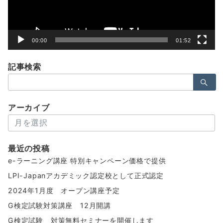
ー
00:00
01:52
記事検索
検
索：
アーカイブ
ア
ー
カ
最近の投稿
イ
e-ラーニング講座 特別キャンペーン価格で提供
ブ
LPI-Japanアカデミック認定校として正式認定
2024年1月度 オープン講座予定
G検定試験対策講座 12月開講
G検定試験 対策無料セミナーを開催します