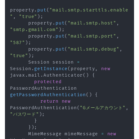
property
.
put
(
"mail.smtp.starttls.enable
"
,
"true"
)
;
      property
.
put
(
"mail.smtp.host"
,
"smtp.gmail.com"
)
;
      property
.
put
(
"mail.smtp.port"
,
"587"
)
;
      property
.
put
(
"mail.smtp.debug"
,
"true"
)
;
Session
 session 
=
Session
.
getInstance
(
property
,
new
javax
.
mail
.
Authenticator
(
)
{
protected
PasswordAuthentication
getPasswordAuthentication
(
)
{
return
new
PasswordAuthentication
(
"Gメールアカウント"
,
"パスワード"
)
;
}
}
)
;
MimeMessage
 mimeMessage 
=
new