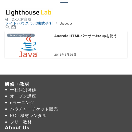
AI・DX人材育成
ライトハウスラボ株式会社
Jsoup
Javaプログラミング
Android HTMLパーサーJsoupを使う
2015年3月26日
研修・教材
一社個別研修
オープン講座
eラーニング
バウチャーチケット販売
PC・機材レンタル
フリー教材
About Us