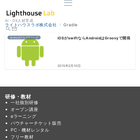
AI・DX人材育成
ライトハウスラボ株式会社
Gradle
Androidプログラミング
iOSがswiftならAndroidはGroovyで開発
2015年2月10日
研修・教材
一社個別研修
オープン講座
eラーニング
バウチャーチケット販売
PC・機材レンタル
フリー教材