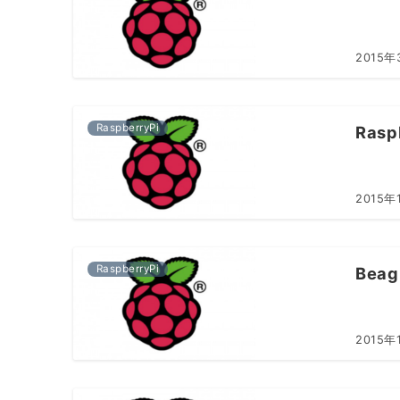
2015年
RaspberryPi
Ras
2015年
RaspberryPi
Bea
2015年