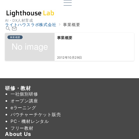
AI・DX人材育成
ライトハウスラボ株式会社
事業概要
事業概要
事業概要
2012年10月29日
研修・教材
一社個別研修
オープン講座
eラーニング
バウチャーチケット販売
PC・機材レンタル
フリー教材
About Us