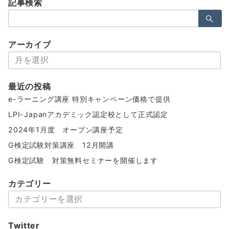
記事検索
検
索：
アーカイブ
ア
ー
カ
最近の投稿
イ
e-ラーニング講座 特別キャンペーン価格で提供
ブ
LPI-Japanアカデミック認定校として正式認定
2024年1月度 オープン講座予定
G検定試験対策講座 12月開講
G検定試験 対策無料セミナーを開催します
カテゴリー
カ
テ
ゴ
Twitter