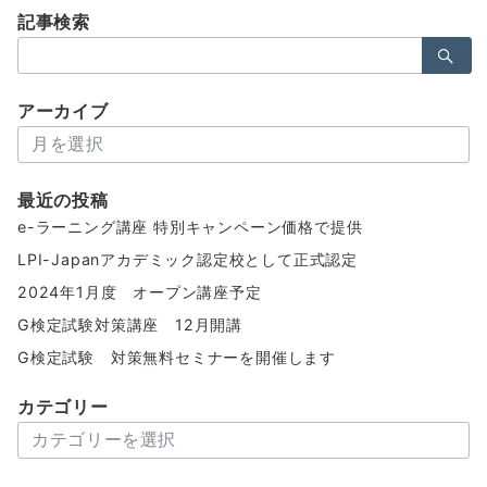
記事検索
検
索：
アーカイブ
ア
ー
カ
最近の投稿
イ
e-ラーニング講座 特別キャンペーン価格で提供
ブ
LPI-Japanアカデミック認定校として正式認定
2024年1月度 オープン講座予定
G検定試験対策講座 12月開講
G検定試験 対策無料セミナーを開催します
カテゴリー
カ
テ
ゴ