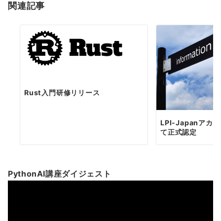
関連記事
ン
Rust入門研修リリース
LPI-Japanア
て正式認定
PythonAI講座ダイジェスト
動
画
プ
レ