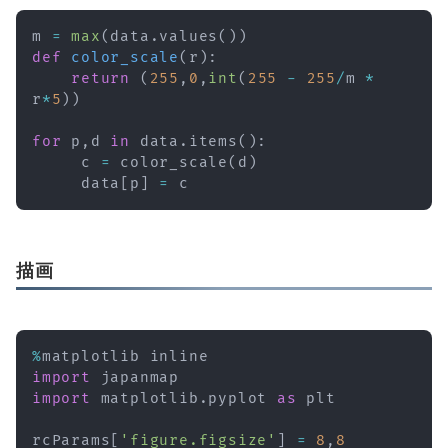
m 
=
max
(
data
.
values
(
)
)
def
color_scale
(
r
)
:
return
(
255
,
0
,
int
(
255
-
255
/
m 
*
r
*
5
)
)
for
 p
,
d 
in
 data
.
items
(
)
:
     c 
=
 color_scale
(
d
)
     data
[
p
]
=
 c
描画
%
import
import
 matplotlib
.
pyplot 
as
 plt

rcParams
[
'figure.figsize'
]
=
8
,
8