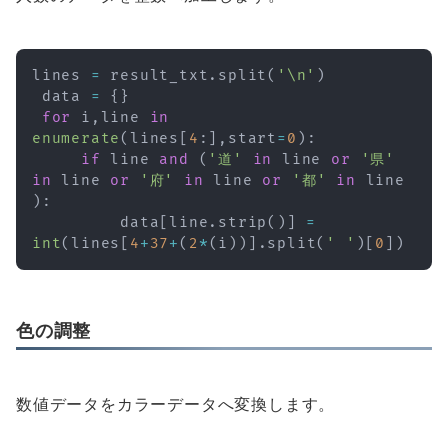
lines 
=
 result_txt
.
split
(
'\n'
)
 data 
=
{
}
for
 i
,
line 
in
enumerate
(
lines
[
4
:
]
,
start
=
0
)
:
if
 line 
and
(
'道'
in
 line 
or
'県'
in
 line 
or
'府'
in
 line 
or
'都'
in
 line 
)
:
         data
[
line
.
strip
(
)
]
=
int
(
lines
[
4
+
37
+
(
2
*
(
i
)
)
]
.
split
(
' '
)
[
0
]
)
色の調整
数値データをカラーデータへ変換します。