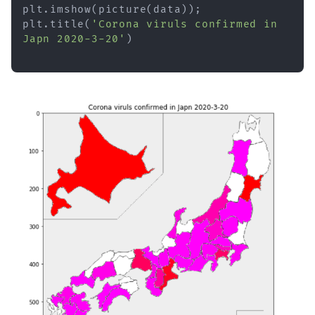
plt
.
imshow
(
picture
(
data
)
)
;
plt
.
title
(
'Corona viruls confirmed in 
Japn 2020-3-20'
)