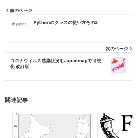
前のページ
投
Pythonのクラスの使い方その3
稿
ナ
次のページ
ビ
ゲ
コロナウィルス感染状況をJapanmapで可視
化 改訂版
ー
シ
ョ
関連記事
ン