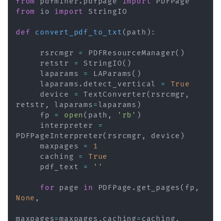
from
 pdfminer
.
pdfpage 
import
from
 io 
import
 StringIO

def
convert_pdf_to_txt
(
path
)
:
     rsrcmgr 
=
 PDFResourceManager
(
)
     retstr 
=
 StringIO
(
)
     laparams 
=
 LAParams
(
)
     laparams
.
detect_vertical 
=
True
     device 
=
 TextConverter
(
rsrcmgr
,
retstr
,
 laparams
=
laparams
)
     fp 
=
open
(
path
,
'rb'
)
     interpreter 
=
PDFPageInterpreter
(
rsrcmgr
,
 device
)
     maxpages 
=
1
     caching 
=
True
     pdf_text 
=
''
for
 page 
in
 PDFPage
.
get_pages
(
fp
,
None
,
maxpages
=
maxpages
,
caching
=
caching
,