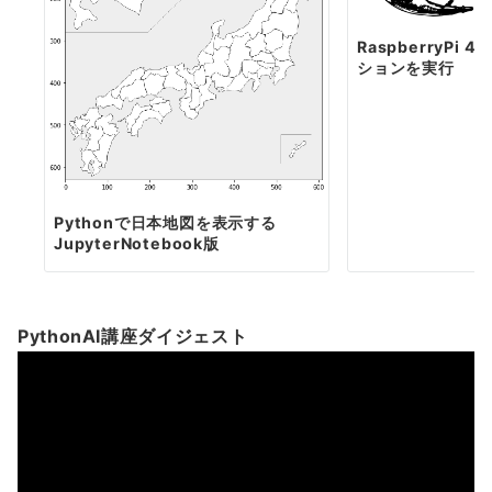
RaspberryPi 
ションを実行
Pythonで日本地図を表示する
JupyterNotebook版
PythonAI講座ダイジェスト
動
画
プ
レ
ー
ヤ