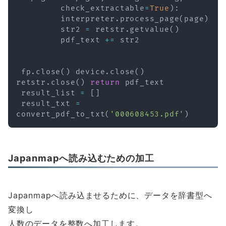
         check_extractable
=
True
)
:
         interpreter
.
process_page
(
page
)
         str2 
=
 retstr
.
getvalue
(
)
         pdf_text 
+=
 str2

 fp
.
close
(
)
 device
.
close
(
)
retstr
.
close
(
)
return
 pdf_text

 result_list 
=
[
]
 result_txt 
=
convert_pdf_to_txt
(
'000608453.pdf'
)
Japanmapへ読み込むための加工
Japanmapへ読み込ませるために、データを辞書型へ
変換し
人数のデータを整数へ加工します。