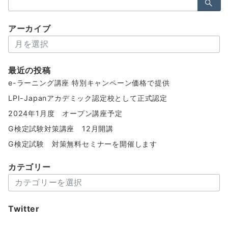
索：
アーカイブ
ア
ー
カ
最近の投稿
イ
e-ラーニング講座 特別キャンペーン価格で提供
ブ
LPI-Japanアカデミック認定校として正式認定
2024年1月度 オープン講座予定
G検定試験対策講座 12月開講
G検定試験 対策無料セミナーを開催します
カテゴリー
カ
テ
ゴ
Twitter
リ
ー