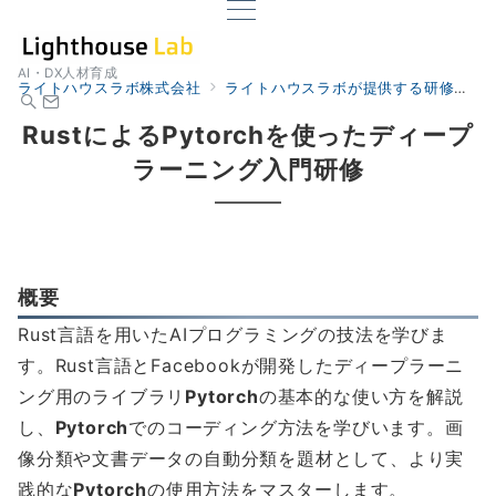
AI・DX人材育成
ライトハウスラボ株式会社
ライトハウスラボが提供する研修
研
RustによるPytorchを使ったディープ
ラーニング入門研修
概要
Rust言語を用いたAIプログラミングの技法を学びま
す。Rust言語とFacebookが開発したディープラーニ
ング用のライブラリ
Pytorch
の基本的な使い方を解説
し、
Pytorch
でのコーディング方法を学びいます。画
像分類や文書データの自動分類を題材として、より実
践的な
Pytorch
の使用方法をマスターします。