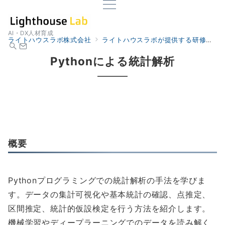
AI・DX人材育成
ライトハウスラボ株式会社
ライトハウスラボが提供する研修
研
Pythonによる統計解析
概要
Pythonプログラミングでの統計解析の手法を学びま
す。データの集計可視化や基本統計の確認、点推定、
区間推定、統計的仮設検定を行う方法を紹介します。
機械学習やディープラーニングでのデータを読み解く