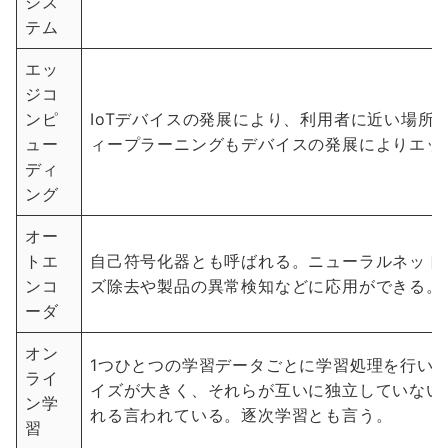
シス
テム
エッ
ジコ
ンピ
IoTデバイスの発展により、利用者に近い場所
ュー
ィープラーニングもデバイスの発展によりエッ
ディ
ング
オー
トエ
自己符号化器とも呼ばれる。ニューラルネット
ンコ
ズ除去や製品の異常検知などに応用ができる。
ーダ
オン
1つひとつの学習データごとに学習処理を行い
ライ
イズが大きく、それらが互いに独立していない
ン学
れる言われている。逐次学習とも言う。
習