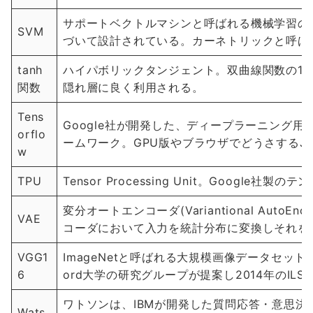
サポートベクトルマシンと呼ばれる機械学習の
SVM
づいて設計されている。カーネトリックと呼ば
tanh
ハイパボリックタンジェント。双曲線関数の1
関数
隠れ層に良く利用される。
Tens
Google社が開発した、ディープラーニング
orflo
ームワーク。GPU版やブラウザでどうさするJav
w
TPU
Tensor Processing Unit。Googl
変分オートエンコーダ(Variantional Aut
VAE
コーダにおいて入力を統計分布に変換しそれを
VGG1
ImageNetと呼ばれる大規模画像データセット
6
ord大学の研究グループが提案し2014年のIL
ワトソンは、IBMが開発した質問応答・意思
Wats