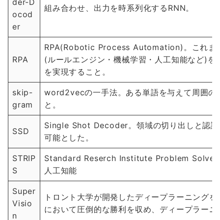
der-D
組み合わせ、出力を時系列化するRNN。
ocod
er
RPA(Robotic Process Automati
RPA
(ルールエンジン・機械学習・人工知能など)
を実現すること。
skip-
word2vecの一手法。ある単語を与えて周囲
gram
と。
Single Shot Decoder。領域の切り
SSD
可能とした。
STRIP
Standard Reserch Institute Probl
S
人工知能
Super
トロント大学が開発したディープラーニングを用い
Visio
において圧倒的な勝利を収め、ディープラーニ
n