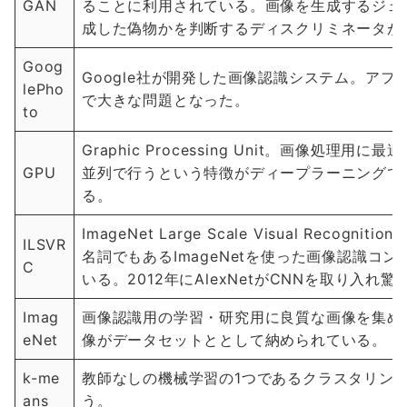
GAN
ることに利用されている。画像を生成するジェ
成した偽物かを判断するディスクリミネータが
Goog
Google社が開発した画像認識システム。ア
lePho
で大きな問題となった。
to
Graphic Processing Unit。画像処
GPU
並列で行うという特徴がディープラーニングで
る。
ImageNet Large Scale Visual Recog
ILSVR
名詞でもあるImageNetを使った画像認識コ
C
いる。2012年にAlexNetがCNNを取り入れ
Imag
画像認識用の学習・研究用に良質な画像を集めた
eNet
像がデータセットととして納められている。
k-me
教師なしの機械学習の1つであるクラスタリン
ans
う。