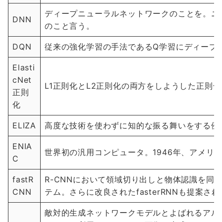
ディープニューラルネットワークのことを。ニ
DNN
のこと言う。
DQN
従来の強化学習の手法であるQ学習にディープ
Elasti
cNet
L1正則化とL2正則化の両方をしようした正則
正則
化
ELIZA
高度な技術を使わずに知的な振る舞いをする例と
ENIA
世界初の汎用コンピュータ。1946年、アメリ
C
fastR
R-CNNにおいて領域切り出しと物体認識を同
CNN
テム。さらに改良されたfasterRNNも提案さ
敵対的生成ネットワークモデルとよばれるアル