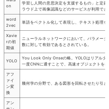
学習し人間の意思決定を支援するもの」と定義さ
on
ラウド上で画像認識などのサービスが利用でき
word
単語をベクトル化して表現し、テキスト処理を
2vec
Xavie
ニューラルネットワークにおいて、パラメータの
rの初
数に対して有効であるとされている。
期値
You Look Only Onseの略。YOLOは
YOLO
一度CNNに通すことで、高速オブジェクトを
アフ
ァイ
幾何学の分野で、ある図形を回転させたり引き
ン変
換
アン
サン