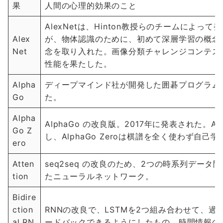
果
人間の心理的効果のこと
AlexNetは、Hinton教授らのチームによっ
Alex
が、物体認識のために、初めて深層学習の概念
Net
念を取り入れた。画像分類チャレンジコンテスト(I
性能を果たした。
Alpha
ディープマインド社が開発した囲碁プログラム。
Go
た。
Alpha
AlphaGo の改良版。2017年に発表された。
Go Z
し、AlphaGo Zeroは棋譜を全く使わず自己
ero
Atten
seq2seq の改良のため、2つの時系列データ間
tion
たニューラルネットワーク。
Bidire
ction
RNNの改良で、LSTMを2つ組み合わせて、
al RN
ードバックできるようにしたもの。時間情報の