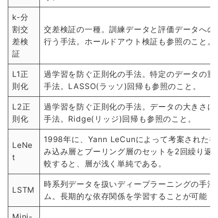
k-分
割交
交差検証の一種。訓練データと評価データへの
差検
行う手法。ホールドアウト検証も参照のこと。
証
L1正
過学習を防ぐ正則化の手法。特定のデータの重
則化
手法。LASSO(ラッソ)回帰も参照のこと。
L2正
過学習を防ぐ正則化の手法。データの大きさに
則化
手法。Ridge(リッジ)回帰も参照のこと。
1998年に、Yann LeCunによって考案さ
LeNe
み込み層とプーリング層のセットを2回繰り返
t
較すると、層が浅く単純である。
時系列データを扱いディープラーニングの手法の
LSTM
ム。長期的な依存関係を学習することが可能
Mini-