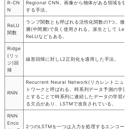
R-CN
Regional CNN。画像から物体がある領域
N
する手法。
ランプ関数とも呼ばれる活性化関数の1つ。微
ReLU
層(中間層)で良く使用される。派生として Leaky Re
関数
ReLUなどもある。
Ridge
(リッ
線形回帰に対しL2正則化を適用した手法。
ジ)回
帰
Recurrent Neural Network(リカ
トワークと呼ばれる。時系列データ予測の学習
RNN
とすることで時系列に連続したデータの学習が
る欠点があり、LSTMで改良されている。
RNN
Enco
2つのLSTMを一つは入力を処理するエンコー