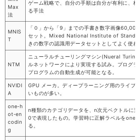
ゲーム戦略で、自分の手順は自分が有利に、相
Max
る手法
法
「０」から「9」までの手書き数字画像60,000
MNIS
セット。Mixed National Institute of Stan
T
きの数字の認識用データセットとしてよく使わ
ニューラルチューリングマシン(Nueral Turin
NTM
ルネットワークにより実現する試み。プログラ
プログラムの自動生成が可能となる。
NVIDI
GPU メーカ。ディープラーニング用のライブラ
A
いものが多い。
one-h
n種類のカテゴリデータを、n次元ベクトルに変
ot-en
0で表現したもの。学習時に正解ラベルをone-ho
codin
る。
g