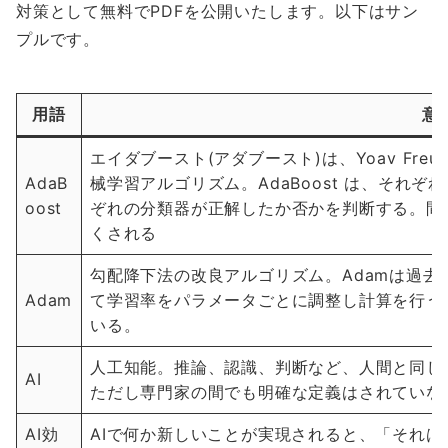
対策として無料でPDFを公開いたします。以下はサン
プルです。
用語
意
エイダブースト(アダブースト)は、Yoav Freund
AdaB
械学習アルゴリズム。AdaBoost は、それ
oost
ぞれの分類器が正解したか否かを判断する。間
くされる
勾配降下法の改良アルゴリズム。Adamは過
Adam
て学習率をパラメータごとに調整し計算を行う
いる。
人工知能。推論、認識、判断など、人間と同じ
AI
ただし専門家の間でも明確な定義はされていな
AI効
AIで何か新しいことが実現されると、「それ