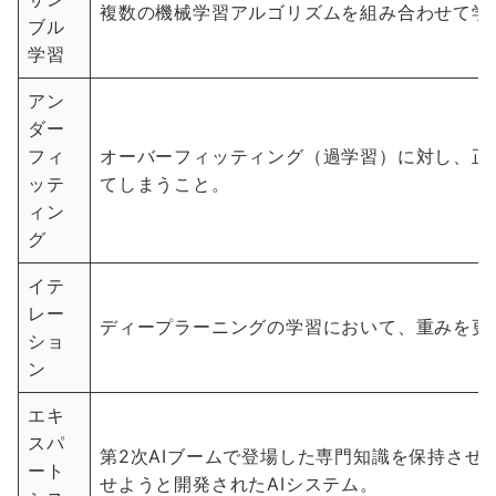
複数の機械学習アルゴリズムを組み合わせて学
ブル
学習
アン
ダー
フィ
オーバーフィッティング（過学習）に対し、正
ッテ
てしまうこと。
ィン
グ
イテ
レー
ディープラーニングの学習において、重みを更
ショ
ン
エキ
スパ
第2次AIブームで登場した専門知識を保持させ
ート
せようと開発されたAIシステム。