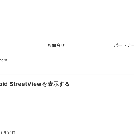
お問合せ
パートナ
ment
oid StreetViewを表示する
11月30日