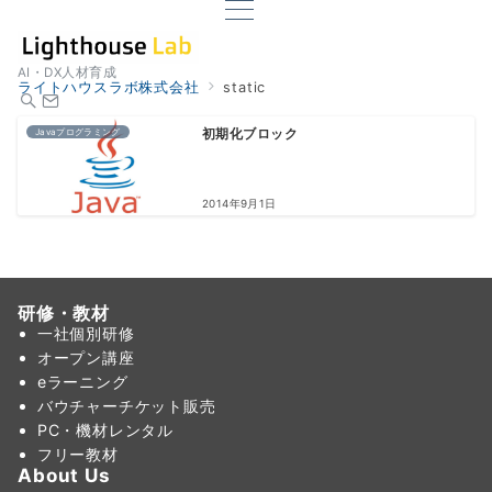
AI・DX人材育成
ライトハウスラボ株式会社
static
Javaプログラミング
初期化ブロック
2014年9月1日
研修・教材
一社個別研修
オープン講座
eラーニング
バウチャーチケット販売
PC・機材レンタル
フリー教材
About Us