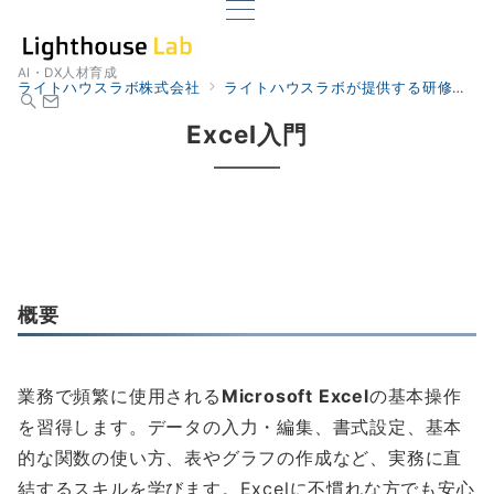
AI・DX人材育成
ライトハウスラボ株式会社
ライトハウスラボが提供する研修
I
Excel入門
概要
業務で頻繁に使用される
Microsoft Excel
の基本操作
を習得します。データの入力・編集、書式設定、基本
的な関数の使い方、表やグラフの作成など、実務に直
結するスキルを学びます。Excelに不慣れな方でも安心