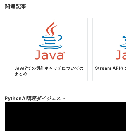
ー
関連記事
シ
ョ
ン
Java7での例外キャッチについての
Stream APIその
まとめ
PythonAI講座ダイジェスト
動
画
プ
レ
ー