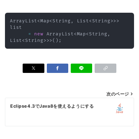
ArrayList
<
Map
<
String
,
List
<
String
>
>
>
list

=
new
ArrayList
<
Map
<
String
,
List
<
String
>
>
>
(
)
;
投
次のページ
稿
Eclipse4.3でJava8を使えるようにする
ナ
ビ
ゲ