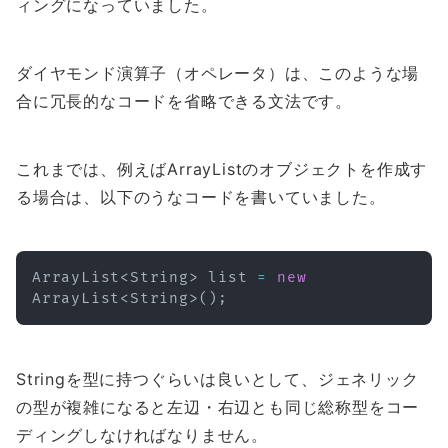
ィングになっていました。
ダイヤモンド演算子（オペレータ）は、このような場
合に冗長的なコードを省略できる文法です。
これまでは、例えばArrayListのオブジェクトを作成す
る場合は、以下のうなコードを書いていました。
ArrayList
<
String
>
 list 
=
new
ArrayList
<
String
>
(
)
;
Stringを型に持つぐらいは良いとして、ジェネリック
の型が複雑になると左辺・右辺とも同じ総称型をコー
ディングしなければなりません。