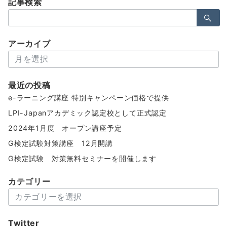
記事検索
検
索：
アーカイブ
ア
ー
カ
最近の投稿
イ
e-ラーニング講座 特別キャンペーン価格で提供
ブ
LPI-Japanアカデミック認定校として正式認定
2024年1月度 オープン講座予定
G検定試験対策講座 12月開講
G検定試験 対策無料セミナーを開催します
カテゴリー
カ
テ
ゴ
Twitter
リ